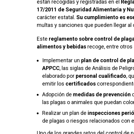
están recogidas y registradas en el
Regl
17/2011 de Seguridad Alimentaria y Nu
carácter estatal.
Su cumplimiento es es
multas y sanciones que pueden llegar al ci
Este
reglamento sobre control de plag
alimentos y bebidas
recoge, entre otros 
Implementar un
plan de control de pl
APPCC
, las siglas de Análisis de Peli
elaborado por
personal cualificado
, q
emitir los
certificados
correspondient
Adopción de
medidas de prevención
las plagas o animales que puedan colo
Realizar un plan de
inspecciones peri
de plagas o riesgos relacionados con el
Uno de los grandes retos del control de