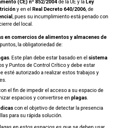
amento (CE) nº 852/2004
de la UE y la
Ley
trición
y en el
Real Decreto 640/2006
, de
encial
, pues su incumplimiento está penado con
erre del local.
as en comercios de alimentos y almacenes de
puntos, la obligatoriedad de:
agas
. Este plan debe estar basado en el
sistema
gros y Puntos de Control Crítico y debe estar
ue esté autorizado a realizar estos trabajos y
es.
con el fin de impedir el acceso a su espacio de
nizar espacios y convertirse en
plagas
.
ódicas
con el objetivo de detectar la presencia
las para su rápida solución.
 plagas en estos espacios es que se deben usar