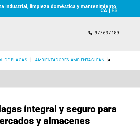
za industrial, limpieza doméstica y mantenimiento
CA
|
ES
977 637 189
L DE PLAGAS
AMBIENTADORES AMBIENTACLEAN
lagas integral y seguro para
ercados y almacenes