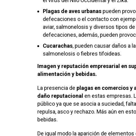
el virus del Nilo Occidental y el Zika.
Plagas de aves urbanas
pueden provoc
defecaciones o el contacto con ejem
aviar, salmonelosis y diversos tipos d
defecaciones, además, pueden provoca
Cucarachas
, pueden causar daños a l
salmonelosis o fiebres tifoideas.
Imagen y reputación empresarial en s
alimentación y bebidas.
La presencia de
plagas en comercios y 
daño reputacional
en estas empresas. L
público ya que se asocia a suciedad, fal
repulsa, asco y rechazo. Más aún en est
bebidas.
De igual modo la aparición de elementos