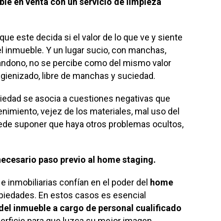
ble en venta con un servicio de limpieza
que este decida si el valor de lo que ve y siente
l inmueble. Y un lugar sucio, con manchas,
bandono, no se percibe como del mismo valor
igienizado, libre de manchas y suciedad.
ciedad se asocia a cuestiones negativas que
enimiento, vejez de los materiales, mal uso del
uede suponer que haya otros problemas ocultos,
.
necesario paso previo al home staging.
 inmobiliarias confían en el poder del
home
opiedades. En estos casos es esencial
del inmueble a cargo de personal cualificado
erficie para que luzca su mejor imagen.