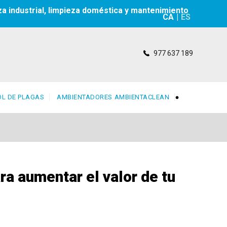
za industrial, limpieza doméstica y mantenimiento
CA
|
ES
977 637 189
L DE PLAGAS
AMBIENTADORES AMBIENTACLEAN
ra aumentar el valor de tu